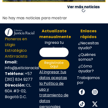
Ver más noticias
No hay mas noticias para mostrar
Actualízate
Enlaces
mensualmente
rápidos
Pioneros en
Ingresa tu
¿Necesitas
Litigio
ayuda?
email aquí:
Estratégico
¿Quiénes
Antirracista
somos?
Email:
Regístrate
¿Cómo
aquí
info@justiciaracial.com
ayudar?
Al ingresar tus
Teléfono:
+57
Trabajamos
datos aceptas
(310) 834 9277
por
la
Política de
Dirección:
CL.
uso y
60A #3-02,
tratamiento de
Bogotá D.C.
datos
personales